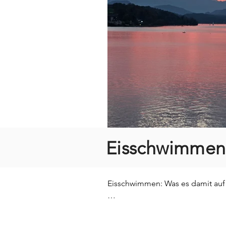
Eisschwimmen:
Eisschwimmen: Was es damit auf s
Wenn man, so wie ich, kein große
die es gibt!
